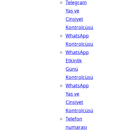
Telegram
Yaş ve
Cinsiyet
Kontrolcüsü
WhatsApp
Kontrolcüsü
WhatsApp
Etkinlik
Günü
Kontrolcüsü
WhatsApp
Yaş ve
Cinsiyet
Kontrolcüsü
Telefon
numarası