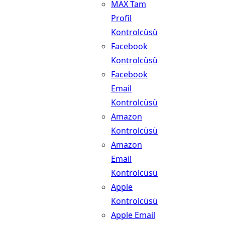
MAX Tam
Profil
Kontrolcüsü
Facebook
Kontrolcüsü
Facebook
Email
Kontrolcüsü
Amazon
Kontrolcüsü
Amazon
Email
Kontrolcüsü
Apple
Kontrolcüsü
Apple Email