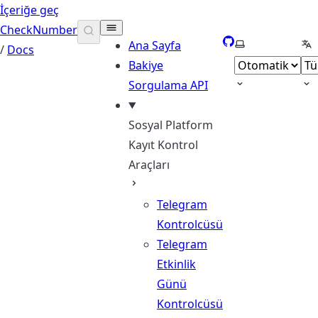
İçeriğe geç
CheckNumber
GitHub
Tema seç
Dil
Ana Sayfa
/
Docs
Bakiye
Sorgulama API
Sosyal Platform
Kayıt Kontrol
Araçları
Telegram
Kontrolcüsü
Telegram
Etkinlik
Günü
Kontrolcüsü