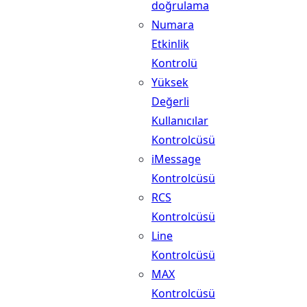
doğrulama
Numara
Etkinlik
Kontrolü
Yüksek
Değerli
Kullanıcılar
Kontrolcüsü
iMessage
Kontrolcüsü
RCS
Kontrolcüsü
Line
Kontrolcüsü
MAX
Kontrolcüsü