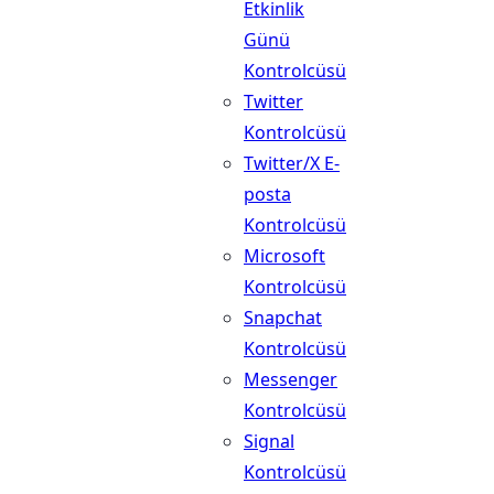
Etkinlik
Günü
Kontrolcüsü
Twitter
Kontrolcüsü
Twitter/X E-
posta
Kontrolcüsü
Microsoft
Kontrolcüsü
Snapchat
Kontrolcüsü
Messenger
Kontrolcüsü
Signal
Kontrolcüsü