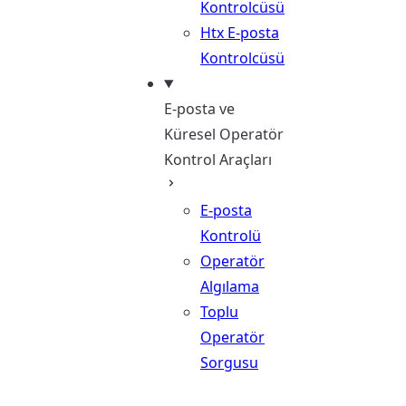
Kontrolcüsü
Htx E-posta
Kontrolcüsü
E-posta ve
Küresel Operatör
Kontrol Araçları
E-posta
Kontrolü
Operatör
Algılama
Toplu
Operatör
Sorgusu