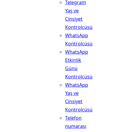
Telegram
Yaş ve
Cinsiyet
Kontrolcüsü
WhatsApp
Kontrolcüsü
WhatsApp
Etkinlik
Günü
Kontrolcüsü
WhatsApp
Yaş ve
Cinsiyet
Kontrolcüsü
Telefon
numarası