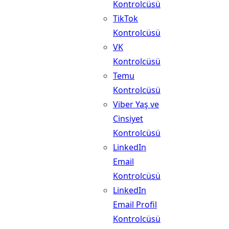
Kontrolcüsü
TikTok
Kontrolcüsü
VK
Kontrolcüsü
Temu
Kontrolcüsü
Viber Yaş ve
Cinsiyet
Kontrolcüsü
LinkedIn
Email
Kontrolcüsü
LinkedIn
Email Profil
Kontrolcüsü