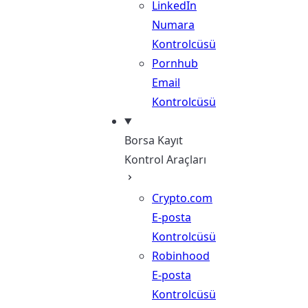
LinkedIn
Numara
Kontrolcüsü
Pornhub
Email
Kontrolcüsü
Borsa Kayıt
Kontrol Araçları
Crypto.com
E-posta
Kontrolcüsü
Robinhood
E-posta
Kontrolcüsü