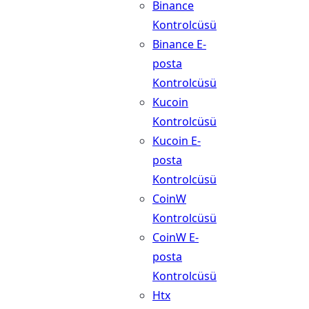
Binance
Kontrolcüsü
Binance E-
posta
Kontrolcüsü
Kucoin
Kontrolcüsü
Kucoin E-
posta
Kontrolcüsü
CoinW
Kontrolcüsü
CoinW E-
posta
Kontrolcüsü
Htx