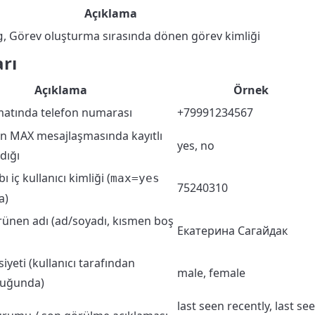
Açıklama
, Görev oluşturma sırasında dönen görev kimliği
g
rı
Açıklama
Örnek
matında telefon numarası
+79991234567
 MAX mesajlaşmasında kayıtlı
yes, no
dığı
 iç kullanıcı kimliği (
max=yes
75240310
a)
ünen adı (ad/soyadı, kısmen boş
Екатерина Сагайдак
iyeti (kullanıcı tarafından
male, female
duğunda)
last seen recently, last se