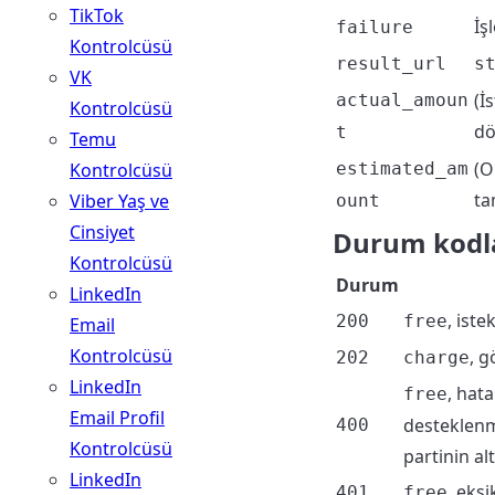
TikTok
İş
failure
Kontrolcüsü
result_url
s
VK
(İ
actual_amoun
Kontrolcüsü
dö
t
Temu
(O
Kontrolcüsü
estimated_am
ta
Viber Yaş ve
ount
Cinsiyet
Durum kodl
Kontrolcüsü
Durum
LinkedIn
, iste
200
free
Email
Kontrolcüsü
, g
202
charge
LinkedIn
, hat
free
Email Profil
desteklenm
400
Kontrolcüsü
partinin al
LinkedIn
, eks
401
free