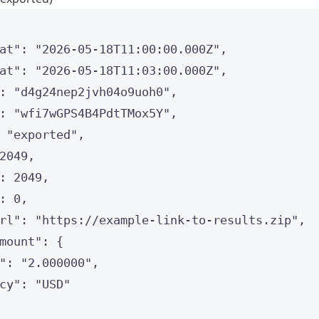
at"
: 
"
2026-05-18T11:00:00.000Z
"
,
at"
: 
"
2026-05-18T11:03:00.000Z
"
,
: 
"
d4g24nep2jvh04o9uoh0
"
,
: 
"
wfi7wGPS4B4PdtTMox5Y
"
,
 
"
exported
"
,
2049
,
: 
2049
,
: 
0
,
rl"
: 
"
https://example-link-to-results.zip
"
,
mount"
: {
"
: 
"
2.000000
"
,
cy"
: 
"
USD
"