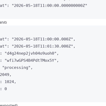
at"
: 
"
2026-05-18T11:00:00.000000000Z
"
nıtı
at"
: 
"
2026-05-18T11:00:00.000Z
"
,
at"
: 
"
2026-05-18T11:01:30.000Z
"
,
: 
"
d4g24nep2jvh04o9uoh0
"
,
: 
"
wfi7wGPS4B4PdtTMox5Y
"
,
 
"
processing
"
,
2049
,
: 
1024
,
: 
0
(exported)