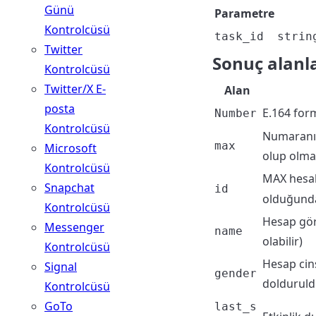
Günü
Parametre
Kontrolcüsü
task_id
strin
Twitter
Sonuç alanla
Kontrolcüsü
Twitter/X E-
Alan
posta
E.164 for
Number
Kontrolcüsü
Numaranın
max
Microsoft
olup olma
Kontrolcüsü
MAX hesabı
Snapchat
id
olduğund
Kontrolcüsü
Hesap gör
Messenger
name
olabilir)
Kontrolcüsü
Hesap cins
Signal
gender
doldurul
Kontrolcüsü
GoTo
last_s