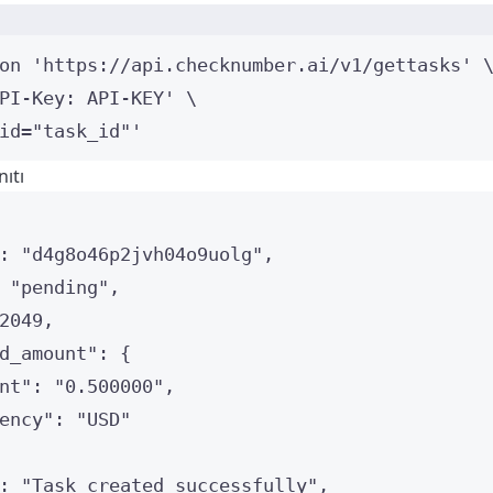
Terminal window
on
'
https://api.checknumber.ai/v1/gettasks
'
PI-Key: API-KEY
'
\
id="task_id"
'
ıtı
: 
"
d4g8o46p2jvh04o9uolg
"
,
 
"
pending
"
,
2049
,
d_amount"
: {
nt"
: 
"
0.500000
"
,
ency"
: 
"
USD
"
: 
"
Task created successfully
"
,