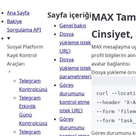
Ana Sayfa
Sayfa içeriği
MAX Tam P
Bakiye
Genel bakış
Sorgulama API
Cinsiyet
Dosya
yükleme istek
Sosyal Platform
MAX mesajlaşma uyg
URL’i
Kayıt Kontrol
profil bilgilerini a
Dosya
Araçları
avatar bağlantısı.
yükleme istek
Dosya yükleme örn
parametreleri
Telegram
Görev
Kontrolcüsü
durumunu
curl
--locati
Telegram
kontrol etme
--header 
'
X-A
Etkinlik
istek URL’i
--form 
'
file=
Günü
Görev
--form 
'
task_
Kontrolcüsü
durumunu
Telegram
Görev durumunu ko