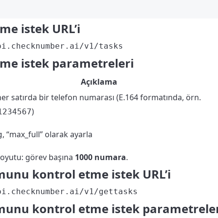
me istek URL’i
pi.checknumber.ai/v1/tasks
me istek parametreleri
Açıklama
her satırda bir telefon numarası (E.164 formatında, örn.
)
1234567
, “max_full” olarak ayarla
g
oyutu: görev başına
1000 numara
.
unu kontrol etme istek URL’i
pi.checknumber.ai/v1/gettasks
unu kontrol etme istek parametrele