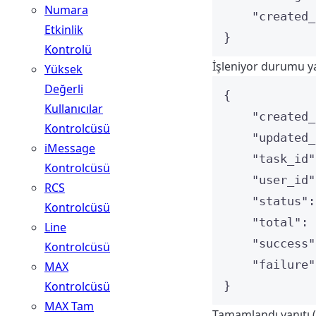
Numara
"created_
Etkinlik
}
Kontrolü
İşleniyor durumu ya
Yüksek
Değerli
{
Kullanıcılar
"created_
Kontrolcüsü
"updated_
iMessage
"task_id"
Kontrolcüsü
"user_id"
RCS
"status"
:
Kontrolcüsü
"total"
: 
Line
"success"
Kontrolcüsü
"failure"
MAX
Kontrolcüsü
}
MAX Tam
Tamamlandı yanıtı 