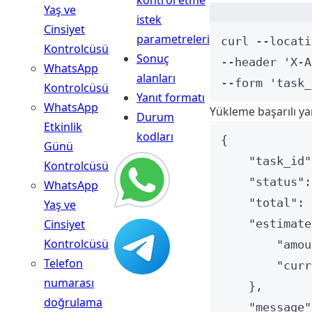
kontrol etme
Yaş ve
istek
Cinsiyet
parametreleri
curl
--locati
Kontrolcüsü
Sonuç
--header 
'
X-A
WhatsApp
alanları
--form 
'
task_
Kontrolcüsü
Yanıt formatı
WhatsApp
Yükleme başarılı yan
Durum
Etkinlik
kodları
{
Günü
"task_id"
Kontrolcüsü
"status"
:
WhatsApp
"total"
: 
Yaş ve
Cinsiyet
"estimate
Kontrolcüsü
"amou
Telefon
"curr
numarası
},
doğrulama
"message"