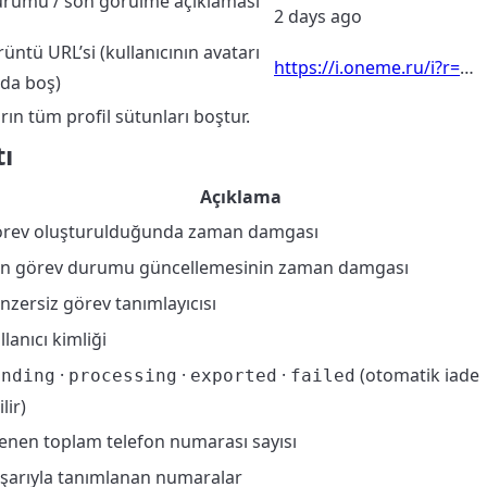
durumu / son görülme açıklaması
2 days ago
üntü URL’si (kullanıcının avatarı
https://i.oneme.ru/i?r=
…
da boş)
rın tüm profil sütunları boştur.
ı
Açıklama
rev oluşturulduğunda zaman damgası
n görev durumu güncellemesinin zaman damgası
nzersiz görev tanımlayıcısı
llanıcı kimliği
·
·
·
(otomatik iade
ending
processing
exported
failed
lir)
lenen toplam telefon numarası sayısı
şarıyla tanımlanan numaralar