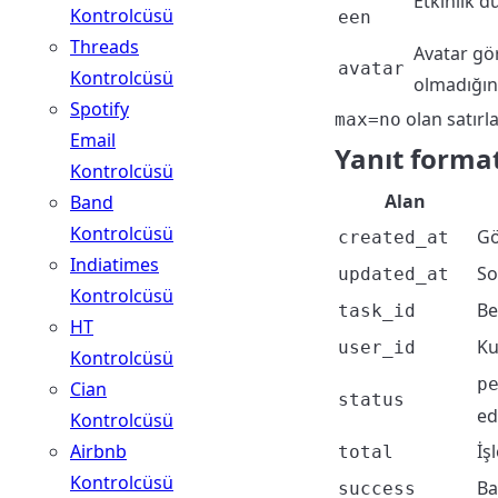
Etkinlik 
Kontrolcüsü
een
Threads
Avatar gör
avatar
Kontrolcüsü
olmadığın
Spotify
olan satırla
max=no
Email
Yanıt format
Kontrolcüsü
Alan
Band
Kontrolcüsü
Gö
created_at
Indiatimes
So
updated_at
Kontrolcüsü
Be
task_id
HT
Ku
user_id
Kontrolcüsü
p
Cian
status
edi
Kontrolcüsü
Airbnb
İş
total
Kontrolcüsü
Ba
success