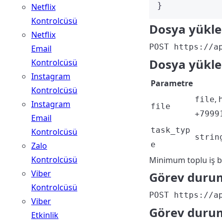
}
Netflix
Kontrolcüsü
Dosya yükle
Netflix
POST https://a
Email
Dosya yükle
Kontrolcüsü
Instagram
Parametre
Kontrolcüsü
, 
file
Instagram
file
+7999
Email
task_typ
Kontrolcüsü
strin
e
Zalo
Kontrolcüsü
Minimum toplu iş b
Viber
Görev durum
Kontrolcüsü
POST https://a
Viber
Görev durum
Etkinlik