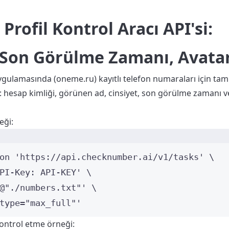
rofil Kontrol Aracı API'si:
, Son Görülme Zamanı, Avata
ulamasında (oneme.ru) kayıtlı telefon numaraları için tam
lın: hesap kimliği, görünen ad, cinsiyet, son görülme zamanı v
eği:
Terminal window
on
'
https://api.checknumber.ai/v1/tasks
'
\
PI-Key: API-KEY
'
\
@"./numbers.txt"
'
\
type="max_full"
'
ntrol etme örneği: