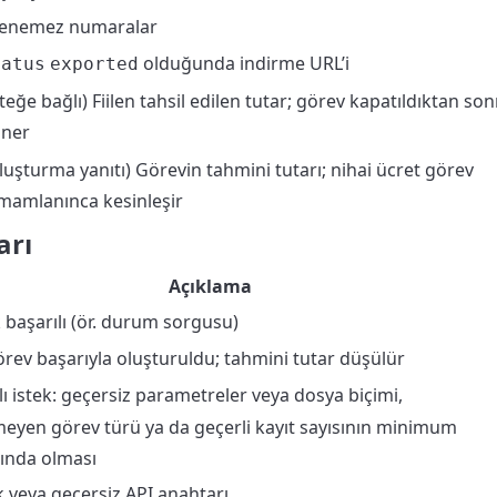
lenemez numaralar
olduğunda indirme URL’i
tatus
exported
steğe bağlı) Fiilen tahsil edilen tutar; görev kapatıldıktan son
ner
luşturma yanıtı) Görevin tahmini tutarı; nihai ücret görev
mamlanınca kesinleşir
arı
Açıklama
k başarılı (ör. durum sorgusu)
örev başarıyla oluşturuldu; tahmini tutar düşülür
alı istek: geçersiz parametreler veya dosya biçimi,
eyen görev türü ya da geçerli kayıt sayısının minimum
tında olması
ik veya geçersiz API anahtarı