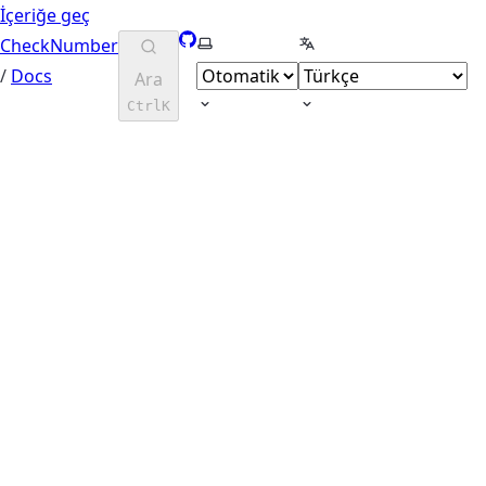
İçeriğe geç
GitHub
Tema seç
Dil seçin
CheckNumber
/
Docs
Ara
Ctrl
K