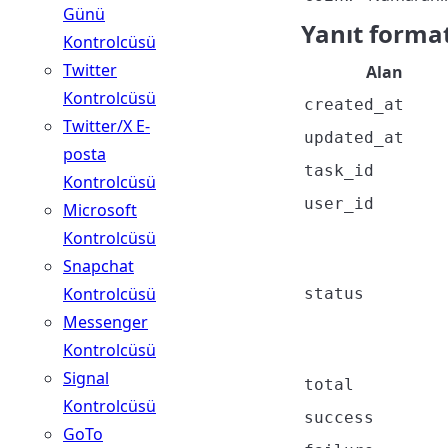
Günü
Yanıt format
Kontrolcüsü
Twitter
Alan
Kontrolcüsü
created_at
Twitter/X E-
updated_at
posta
task_id
Kontrolcüsü
user_id
Microsoft
Kontrolcüsü
Snapchat
Kontrolcüsü
status
Messenger
Kontrolcüsü
Signal
total
Kontrolcüsü
success
GoTo