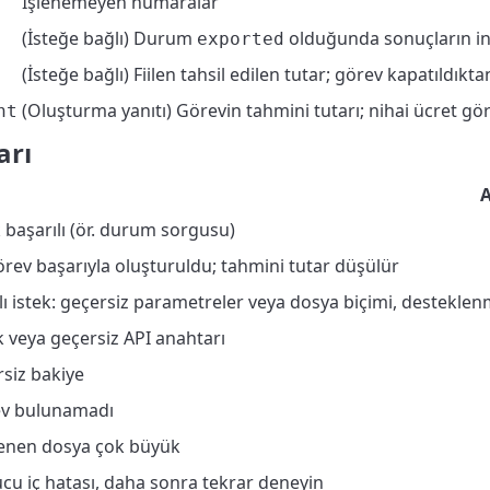
İşlenemeyen numaralar
(İsteğe bağlı) Durum
olduğunda sonuçların in
exported
(İsteğe bağlı) Fiilen tahsil edilen tutar; görev kapatıldık
(Oluşturma yanıtı) Görevin tahmini tutarı; nihai ücret g
nt
arı
k başarılı (ör. durum sorgusu)
örev başarıyla oluşturuldu; tahmini tutar düşülür
alı istek: geçersiz parametreler veya dosya biçimi, destekle
ik veya geçersiz API anahtarı
rsiz bakiye
ev bulunamadı
lenen dosya çok büyük
ucu iç hatası, daha sonra tekrar deneyin