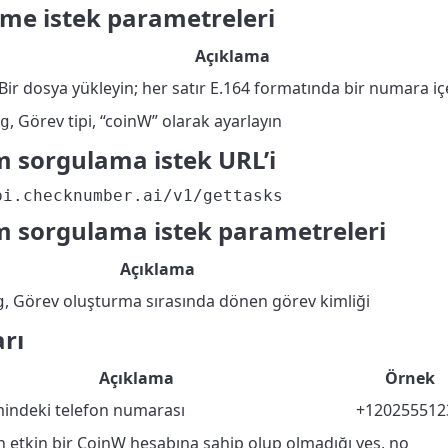
me istek parametreleri
Açıklama
 Bir dosya yükleyin; her satır E.164 formatında bir numara iç
, Görev tipi, “coinW” olarak ayarlayın
g
 sorgulama istek URL’i
pi.checknumber.ai/v1/gettasks
 sorgulama istek parametreleri
Açıklama
, Görev oluşturma sırasında dönen görev kimliği
g
rı
Açıklama
Örnek
mindeki telefon numarası
+120255512
etkin bir CoinW hesabına sahip olup olmadığı
yes, no