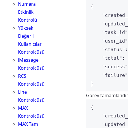
Numara
{
Etkinlik
"created_
Kontrolü
"updated_
Yüksek
"task_id"
Değerli
"user_id"
Kullanıcılar
"status"
:
Kontrolcüsü
"total"
: 
iMessage
"success"
Kontrolcüsü
"failure"
RCS
Kontrolcüsü
}
Line
Görev tamamlandı ya
Kontrolcüsü
{
MAX
Kontrolcüsü
"created_
MAX Tam
"updated_