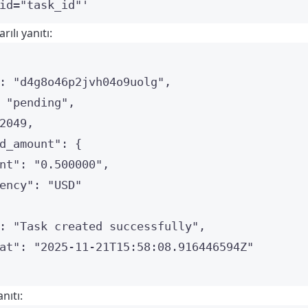
id="task_id"
'
ılı yanıtı:
: 
"
d4g8o46p2jvh04o9uolg
"
,
 
"
pending
"
,
2049
,
d_amount"
: {
nt"
: 
"
0.500000
"
,
ency"
: 
"
USD
"
: 
"
Task created successfully
"
,
at"
: 
"
2025-11-21T15:58:08.916446594Z
"
nıtı: