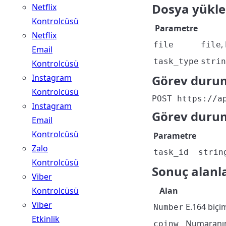
Dosya yükle
Netflix
Kontrolcüsü
Parametre
Netflix
,
file
file
Email
task_type
strin
Kontrolcüsü
Instagram
Görev durum
Kontrolcüsü
POST https://a
Instagram
Görev durum
Email
Kontrolcüsü
Parametre
Zalo
task_id
strin
Kontrolcüsü
Sonuç alanla
Viber
Kontrolcüsü
Alan
Viber
E.164 biçi
Number
Etkinlik
Numaranın 
coinw