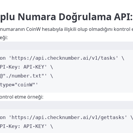
plu Numara Doğrulama API: 
ı numaranın CoinW hesabıyla ilişkili olup olmadığını kontrol 
eği:
on
'
https://api.checknumber.ai/v1/tasks
'
\
PI-Key: API-KEY
'
\
@"./number.txt"
'
\
type="coinW"
'
ntrol etme örneği:
on
'
https://api.checknumber.ai/v1/gettasks
'
PI-Key: API-KEY
'
\