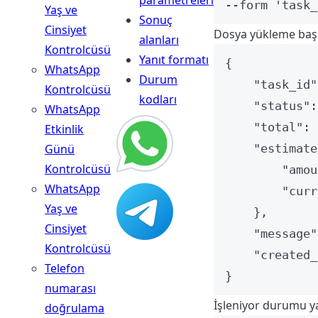
parametreleri
--form 
'
task_
Yaş ve
Sonuç
Cinsiyet
Dosya yükleme başar
alanları
Kontrolcüsü
Yanıt formatı
{
WhatsApp
Durum
"task_id"
Kontrolcüsü
kodları
"status"
:
WhatsApp
"total"
: 
Etkinlik
Günü
"estimate
Kontrolcüsü
"amou
WhatsApp
"curr
Yaş ve
},
Cinsiyet
"message"
Kontrolcüsü
"created_
Telefon
}
numarası
İşleniyor durumu ya
doğrulama