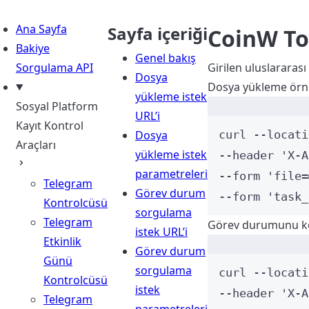
Ana Sayfa
Sayfa içeriği
CoinW To
Bakiye
Genel bakış
Sorgulama API
Girilen uluslararas
Dosya
Dosya yükleme örn
yükleme istek
Sosyal Platform
URL’i
Kayıt Kontrol
Dosya
curl
--locati
Araçları
yükleme istek
--header 
'
X-A
parametreleri
--form 
'
file=
Telegram
Görev durum
--form 
'
task_
Kontrolcüsü
sorgulama
Telegram
Görev durumunu ko
istek URL’i
Etkinlik
Görev durum
Günü
sorgulama
curl
--locati
Kontrolcüsü
istek
--header 
'
X-A
Telegram