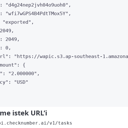
: 
"
d4g24nep2jvh04o9uoh0
"
,
: 
"
wfi7wGPS4B4PdtTMox5Y
"
,
 
"
exported
"
,
2049
,
: 
2049
,
: 
0
,
rl"
: 
"
https://wapic.s3.ap-southeast-1.amazon
mount"
: {
"
: 
"
2.000000
"
,
cy"
: 
"
USD
"
me istek URL’i
pi.checknumber.ai/v1/tasks