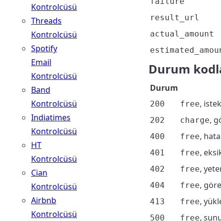
failure
Kontrolcüsü
result_url
Threads
Kontrolcüsü
actual_amount
Spotify
estimated_amou
Email
Durum kodl
Kontrolcüsü
Durum
Band
Kontrolcüsü
, iste
200
free
Indiatimes
, g
202
charge
Kontrolcüsü
, hat
400
free
HT
, eks
401
free
Kontrolcüsü
, yete
402
free
Cian
, gör
404
free
Kontrolcüsü
Airbnb
, yük
413
free
Kontrolcüsü
, sun
500
free