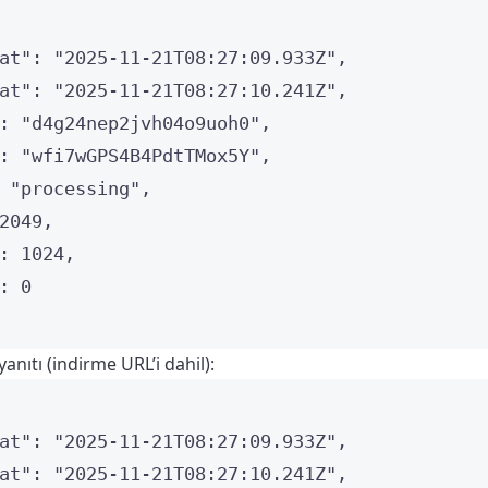
at"
: 
"
2025-11-21T08:27:09.933Z
"
,
at"
: 
"
2025-11-21T08:27:10.241Z
"
,
: 
"
d4g24nep2jvh04o9uoh0
"
,
: 
"
wfi7wGPS4B4PdtTMox5Y
"
,
 
"
processing
"
,
2049
,
: 
1024
,
: 
0
nıtı (indirme URL’i dahil):
at"
: 
"
2025-11-21T08:27:09.933Z
"
,
at"
: 
"
2025-11-21T08:27:10.241Z
"
,