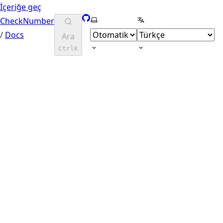
İçeriğe geç
GitHub
Tema seç
Dil seçin
CheckNumber
/
Docs
Ara
Ctrl
K