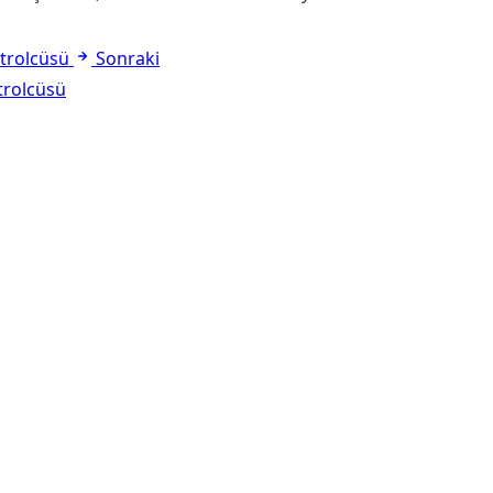
trolcüsü
Sonraki
trolcüsü