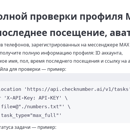
полной проверки профиля 
последнее посещение, ава
в телефонов, зарегистрированных на мессенджере MAX
, получите полную информацию профиля: ID аккаунта,
ое имя, пол, время последнего посещения и ссылку на а
айла для проверки — пример:
Окно терминала
location
'
https://api.checknumber.ai/v1/tasks
r 
'
X-API-Key: API-KEY
'
\
'
file=@"./numbers.txt"
'
\
'
task_type="max_full"
'
татуса задачи — пример: