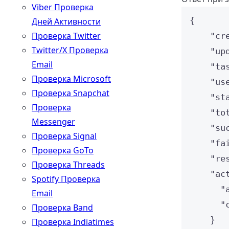
Viber Проверка
{
Дней Активности
Проверка Twitter
"cr
Twitter/X Проверка
"up
Email
"ta
Проверка Microsoft
"us
Проверка Snapchat
"st
Проверка
"to
Messenger
"su
Проверка Signal
"fa
Проверка GoTo
"re
Проверка Threads
"ac
Spotify Проверка
"
Email
"
Проверка Band
}
Проверка Indiatimes