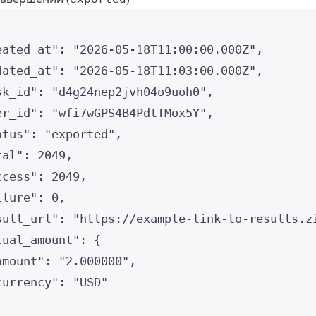
eated_at"
: 
"
2026-05-18T11:00:00.000Z
"
,
dated_at"
: 
"
2026-05-18T11:03:00.000Z
"
,
sk_id"
: 
"
d4g24nep2jvh04o9uoh0
"
,
er_id"
: 
"
wfi7wGPS4B4PdtTMox5Y
"
,
atus"
: 
"
exported
"
,
tal"
: 
2049
,
ccess"
: 
2049
,
ilure"
: 
0
,
sult_url"
: 
"
https://example-link-to-results.z
tual_amount"
: {
amount"
: 
"
2.000000
"
,
currency"
: 
"
USD
"