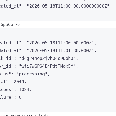
eated_at"
: 
"
2026-05-18T11:00:00.000000000Z
"
обработке
eated_at"
: 
"
2026-05-18T11:00:00.000Z
"
,
dated_at"
: 
"
2026-05-18T11:01:30.000Z
"
,
sk_id"
: 
"
d4g24nep2jvh04o9uoh0
"
,
er_id"
: 
"
wfi7wGPS4B4PdtTMox5Y
"
,
atus"
: 
"
processing
"
,
tal"
: 
2049
,
ccess"
: 
1024
,
ilure"
: 
0
завершении (
)
exported