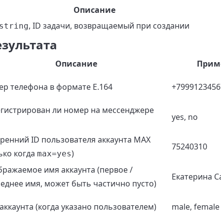
Описание
, ID задачи, возвращаемый при создании
string
езультата
Описание
Прим
р телефона в формате E.164
+7999123456
гистрирован ли номер на мессенджере
yes, no
ренний ID пользователя аккаунта MAX
75240310
ько когда
)
max=yes
ражаемое имя аккаунта (первое /
Екатерина С
еднее имя, может быть частично пусто)
аккаунта (когда указано пользователем)
male, female