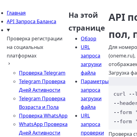
Главная
На этой
API 
API Запроса Баланса
странице
пол, 
Проверка регистрации
Обзор
на социальных
URL
Для номеро
платформах
запроса
(oneme.ru)
загрузки
отображаем
Проверка Telegram
файла
Загрузка ф
Telegram Проверка
Параметры
Дней Активности
запроса
curl
--
Telegram Проверка
загрузки
--heade
Возраста и Пола
файла
--form 
Проверка WhatsApp
URL
--form 
WhatsApp Проверка
запроса
Дней Активности
проверки
Проверка с