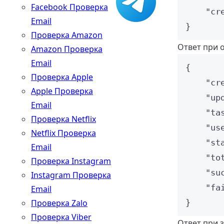
Facebook Проверка
"cr
Email
}
Проверка Amazon
Ответ при 
Amazon Проверка
Email
{
Проверка Apple
"cr
Apple Проверка
"up
Email
"ta
Проверка Netflix
"us
Netflix Проверка
"st
Email
"to
Проверка Instagram
"su
Instagram Проверка
"fa
Email
Проверка Zalo
}
Проверка Viber
Ответ при 