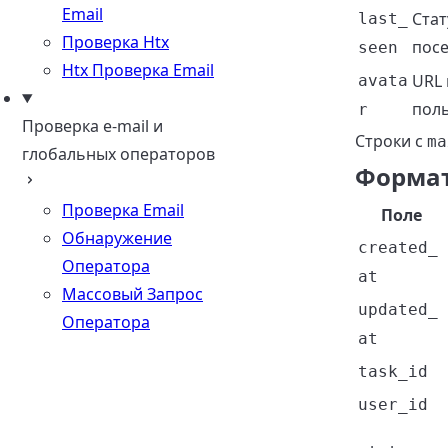
Email
Стат
last_
Проверка Htx
пос
seen
Htx Проверка Email
URL 
avata
поль
r
Проверка e-mail и
Строки с
ma
глобальных операторов
Формат
Проверка Email
Поле
Обнаружение
created_
Оператора
at
Массовый Запрос
updated_
Оператора
at
task_id
user_id