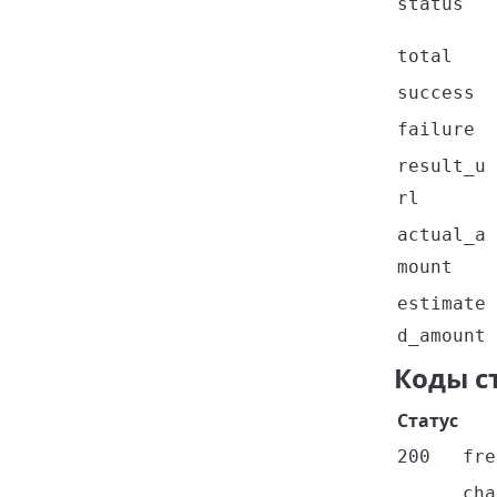
status
total
success
failure
result_u
rl
actual_a
mount
estimate
d_amount
Коды с
Статус
200
fre
cha