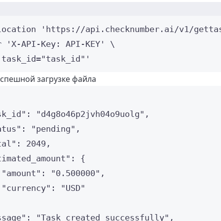
Окно терминала
location
'
https://api.checknumber.ai/v1/getta
r 
'
X-API-Key: API-KEY
'
\
'
task_id="task_id"
'
успешной загрузке файла
sk_id"
: 
"
d4g8o46p2jvh04o9uolg
"
,
atus"
: 
"
pending
"
,
tal"
: 
2049
,
timated_amount"
: {
"amount"
: 
"
0.500000
"
,
"currency"
: 
"
USD
"
ssage"
: 
"
Task created successfully
"
,