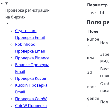
Параметр
Проверка регистрации
task_id
на биржах
Поля р
Crypto.com
Поле
Проверка Email
Numbe
Номе
Robinhood
r
Проверка Email
Заре
Проверка Binance
max
MAX
Binance Проверка
Внут
Email
id
(тол
Проверка Kucoin
Отоб
Kucoin Проверка
name
посл
Email
Проверка CoinW
gende
Пол 
CoinW Проверка
r