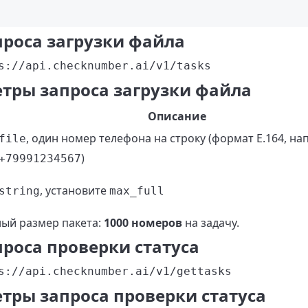
проса загрузки файла
s://api.checknumber.ai/v1/tasks
тры запроса загрузки файла
Описание
, один номер телефона на строку (формат E.164, н
file
)
+79991234567
, установите
string
max_full
ый размер пакета:
1000 номеров
на задачу.
проса проверки статуса
s://api.checknumber.ai/v1/gettasks
тры запроса проверки статуса