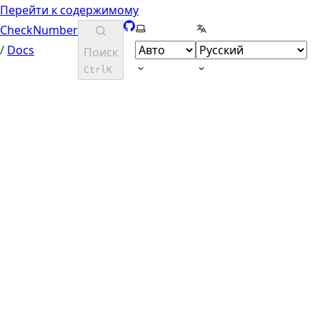
Перейти к содержимому
GitHub
Выберите тему
Выберите язык
CheckNumber
/
Docs
Поиск
Ctrl
K