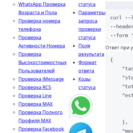
WhatsApp Проверка
статуса
Возраста и Пола
Параметры
curl
--
Проверка номера
запроса
--heade
телефона
проверки
--form 
Проверка
статуса
Активности Номера
Поля
Ответ при 
Проверка
результата
{
Высокостоимостных
Формат
"ta
Пользователей
ответа
"st
Проверка iMessage
Коды
"to
Проверка RCS
статуса
Проверка Line
"es
Проверка MAX
Проверка Полного
Профиля MAX
},
Проверка Facebook
"me