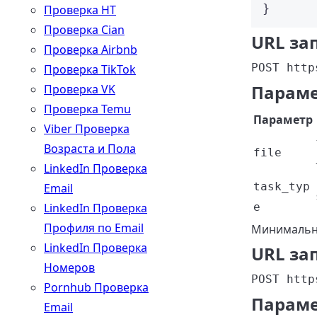
}
Проверка HT
Проверка Cian
URL за
Проверка Airbnb
POST http
Проверка TikTok
Параме
Проверка VK
Проверка Temu
Параметр
Viber Проверка
Возраста и Пола
file
LinkedIn Проверка
task_typ
Email
LinkedIn Проверка
e
Профиля по Email
Минимальн
LinkedIn Проверка
URL за
Номеров
POST http
Pornhub Проверка
Параме
Email