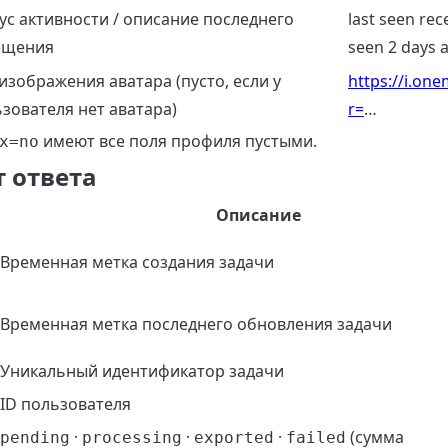
ус активности / описание последнего
last seen rece
ещения
seen 2 days 
изображения аватара (пусто, если у
https://i.one
зователя нет аватара)
r=
…
имеют все поля профиля пустыми.
x=no
 ответа
Описание
Временная метка создания задачи
Временная метка последнего обновления задачи
Уникальный идентификатор задачи
ID пользователя
·
·
·
(сумма
pending
processing
exported
failed