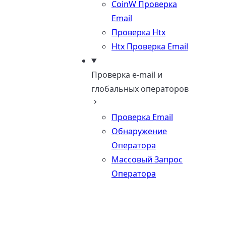
CoinW Проверка
Email
Проверка Htx
Htx Проверка Email
Проверка e-mail и
глобальных операторов
Проверка Email
Обнаружение
Оператора
Массовый Запрос
Оператора