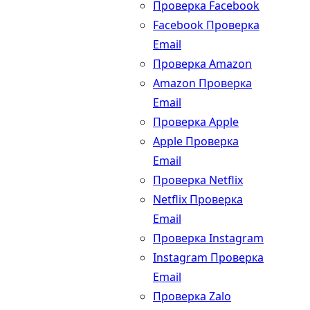
Проверка Facebook
Facebook Проверка
Email
Проверка Amazon
Amazon Проверка
Email
Проверка Apple
Apple Проверка
Email
Проверка Netflix
Netflix Проверка
Email
Проверка Instagram
Instagram Проверка
Email
Проверка Zalo