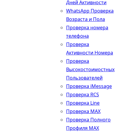
Дней Активности
WhatsApp Проверка
Возраста и Пола
Проверка номера
телефона
Проверка
Активности Номера
Проверка
Высокостоимостных
Пользователей
Проверка iMessage
Проверка RCS
Проверка Line
Проверка MAX
Проверка Полного
Профиля MAX