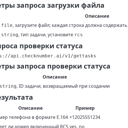
тры запроса загрузки файла
Описание
, загрузите файл; каждая строка должна содержать
file
, тип задачи, установите
string
rcs
проса проверки статуса
s://api.checknumber.ai/v1/gettasks
тры запроса проверки статуса
Описание
, ID задачи, возвращаемый при создании
string
езультата
Описание
Пример
мер телефона в формате E.164
+12025551234
еет ли номер включенный RCS
yes, no