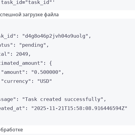
'
task_id="task_id"
'
успешной загрузке файла
sk_id"
: 
"
d4g8o46p2jvh04o9uolg
"
,
atus"
: 
"
pending
"
,
tal"
: 
2049
,
timated_amount"
: {
"amount"
: 
"
0.500000
"
,
"currency"
: 
"
USD
"
ssage"
: 
"
Task created successfully
"
,
eated_at"
: 
"
2025-11-21T15:58:08.916446594Z
"
обработке