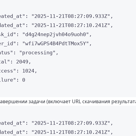
eated_at"
: 
"
2025-11-21T08:27:09.933Z
"
,
dated_at"
: 
"
2025-11-21T08:27:10.241Z
"
,
sk_id"
: 
"
d4g24nep2jvh04o9uoh0
"
,
er_id"
: 
"
wfi7wGPS4B4PdtTMox5Y
"
,
atus"
: 
"
processing
"
,
tal"
: 
2049
,
ccess"
: 
1024
,
ilure"
: 
0
завершении задачи (включает URL скачивания результат
eated_at"
: 
"
2025-11-21T08:27:09.933Z
"
,
dated_at"
: 
"
2025-11-21T08:27:10.241Z
"
,