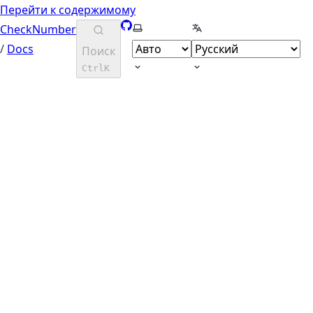
Перейти к содержимому
GitHub
Выберите тему
Выберите язык
CheckNumber
/
Docs
Поиск
Ctrl
K