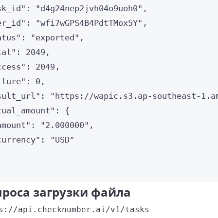
sk_id"
: 
"
d4g24nep2jvh04o9uoh0
"
,
er_id"
: 
"
wfi7wGPS4B4PdtTMox5Y
"
,
atus"
: 
"
exported
"
,
tal"
: 
2049
,
ccess"
: 
2049
,
ilure"
: 
0
,
sult_url"
: 
"
https://wapic.s3.ap-southeast-1.a
tual_amount"
: {
amount"
: 
"
2.000000
"
,
currency"
: 
"
USD
"
проса загрузки файла
s://api.checknumber.ai/v1/tasks