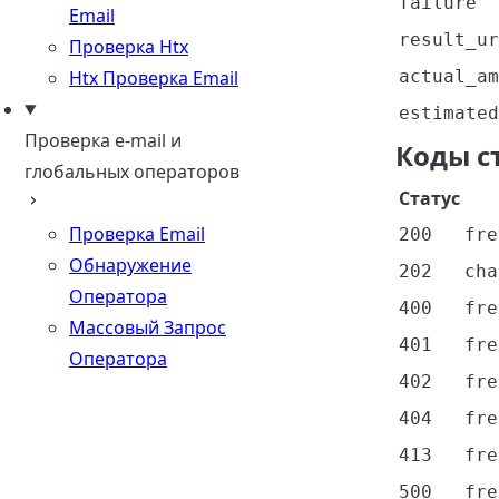
failure
Email
result_ur
Проверка Htx
Htx Проверка Email
actual_am
estimated
Проверка e-mail и
Коды с
глобальных операторов
Статус
Проверка Email
200
fre
Обнаружение
202
cha
Оператора
400
fre
Массовый Запрос
401
fre
Оператора
402
fre
404
fre
413
fre
500
fre