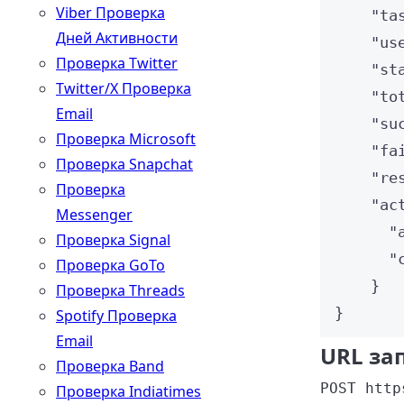
Viber Проверка
"ta
Дней Активности
"us
Проверка Twitter
"st
Twitter/X Проверка
"to
Email
"su
Проверка Microsoft
"fa
Проверка Snapchat
"re
Проверка
"ac
Messenger
"
Проверка Signal
"
Проверка GoTo
}
Проверка Threads
}
Spotify Проверка
Email
URL за
Проверка Band
POST http
Проверка Indiatimes