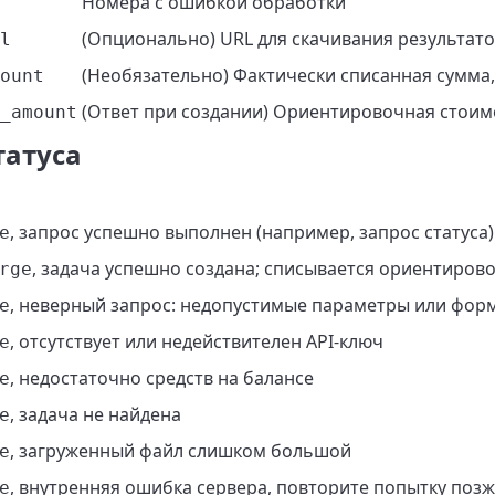
Номера с ошибкой обработки
(Опционально) URL для скачивания результато
l
(Необязательно) Фактически списанная сумма,
ount
(Ответ при создании) Ориентировочная стоим
_amount
татуса
, запрос успешно выполнен (например, запрос статуса)
e
, задача успешно создана; списывается ориентиров
rge
, неверный запрос: недопустимые параметры или фор
e
, отсутствует или недействителен API-ключ
e
, недостаточно средств на балансе
e
, задача не найдена
e
, загруженный файл слишком большой
e
, внутренняя ошибка сервера, повторите попытку поз
e