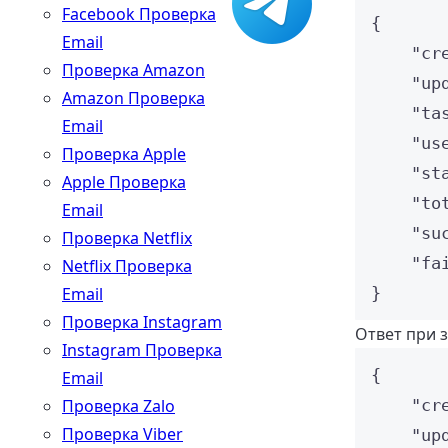
Facebook Проверка
{
Email
"cr
Проверка Amazon
"up
Amazon Проверка
"ta
Email
"us
Проверка Apple
"st
Apple Проверка
"to
Email
"su
Проверка Netflix
"fa
Netflix Проверка
Email
}
Проверка Instagram
Ответ при 
Instagram Проверка
{
Email
Проверка Zalo
"cr
Проверка Viber
"up