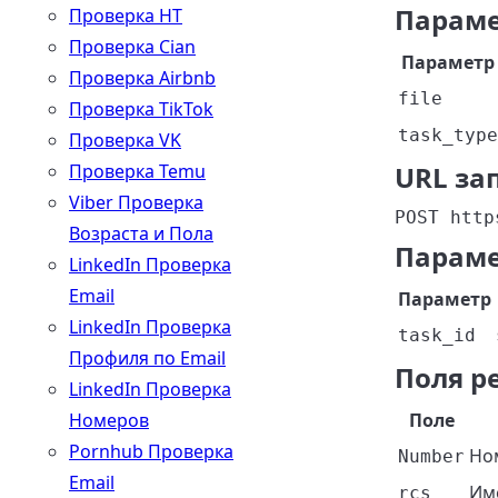
Параме
Проверка HT
Проверка Cian
Параметр
Проверка Airbnb
file
Проверка TikTok
task_type
Проверка VK
Проверка Temu
URL за
Viber Проверка
POST http
Возраста и Пола
Параме
LinkedIn Проверка
Email
Параметр
LinkedIn Проверка
task_id
Профиля по Email
Поля р
LinkedIn Проверка
Номеров
Поле
Pornhub Проверка
Но
Number
Email
Им
rcs