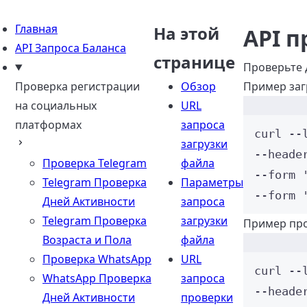
Главная
На этой
API п
API Запроса Баланса
странице
Проверьте 
Проверка регистрации
Обзор
Пример заг
на социальных
URL
платформах
запроса
curl
--
загрузки
--heade
Проверка Telegram
файла
--form 
Telegram Проверка
Параметры
--form 
Дней Активности
запроса
Telegram Проверка
загрузки
Пример про
Возраста и Пола
файла
Проверка WhatsApp
URL
curl
--
WhatsApp Проверка
запроса
--heade
Дней Активности
проверки