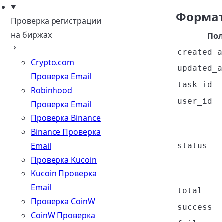
Формат
Проверка регистрации
на биржах
По
created_a
Crypto.com
updated_a
Проверка Email
task_id
Robinhood
user_id
Проверка Email
Проверка Binance
Binance Проверка
Email
status
Проверка Kucoin
Kucoin Проверка
Email
total
Проверка CoinW
success
CoinW Проверка