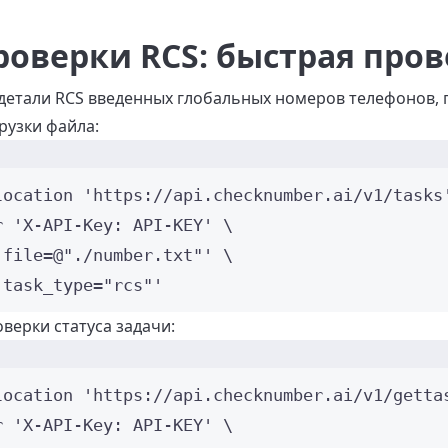
роверки RCS: быстрая про
детали RCS введенных глобальных номеров телефонов,
рузки файла:
location
'
https://api.checknumber.ai/v1/tasks
r 
'
X-API-Key: API-KEY
'
\
'
file=@"./number.txt"
'
\
'
task_type="rcs"
'
верки статуса задачи:
location
'
https://api.checknumber.ai/v1/getta
r 
'
X-API-Key: API-KEY
'
\