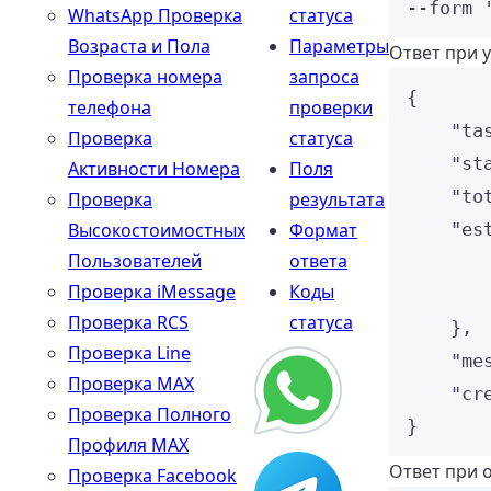
--form 
WhatsApp Проверка
статуса
Возраста и Пола
Параметры
Ответ при 
Проверка номера
запроса
{
телефона
проверки
"ta
Проверка
статуса
"st
Активности Номера
Поля
"to
Проверка
результата
Высокостоимостных
Формат
"es
Пользователей
ответа
Проверка iMessage
Коды
Проверка RCS
статуса
},
Проверка Line
"me
Проверка MAX
"cr
Проверка Полного
}
Профиля MAX
Ответ при 
Проверка Facebook