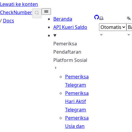
Lewati ke konten
CheckNumber
GitHub
Pilih tema
Pi
Beranda
/
Docs
API Kueri Saldo
Pemeriksa
Pendaftaran
Platform Sosial
Pemeriksa
Telegram
Pemeriksa
Hari Aktif
Telegram
Pemeriksa
Usia dan