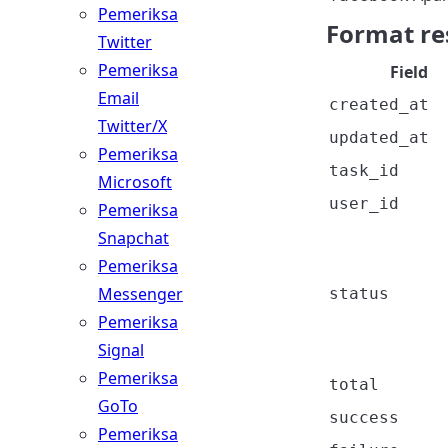
Pemeriksa
Format re
Twitter
Pemeriksa
Field
Email
created_at
Twitter/X
updated_at
Pemeriksa
task_id
Microsoft
user_id
Pemeriksa
Snapchat
Pemeriksa
Messenger
status
Pemeriksa
Signal
Pemeriksa
total
GoTo
success
Pemeriksa