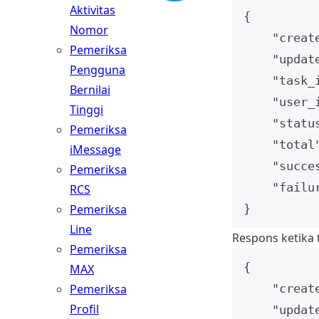
Aktivitas
{
Nomor
"creat
Pemeriksa
"updat
Pengguna
"task_
Bernilai
"user_
Tinggi
"statu
Pemeriksa
"total
iMessage
"succe
Pemeriksa
"failu
RCS
Pemeriksa
}
Line
Respons ketika 
Pemeriksa
{
MAX
Pemeriksa
"creat
Profil
"updat