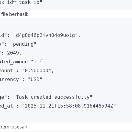
sk_id="task_id"
'
ile berhasil:
id"
: 
"
d4g8o46p2jvh04o9uolg
"
,
s"
: 
"
pending
"
,
"
: 
2049
,
ated_amount"
: {
mount"
: 
"
0.500000
"
,
urrency"
: 
"
USD
"
ge"
: 
"
Task created successfully
"
,
ed_at"
: 
"
2025-11-21T15:58:08.916446594Z
"
 pemrosesan: