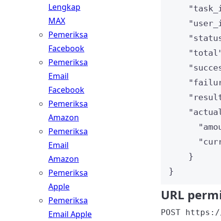
Lengkap
"task_
MAX
"user_
Pemeriksa
"statu
Facebook
"total
Pemeriksa
"succe
Email
"failu
Facebook
"resul
Pemeriksa
"actua
Amazon
"amo
Pemeriksa
"cur
Email
}
Amazon
}
Pemeriksa
Apple
URL permi
Pemeriksa
POST https:/
Email Apple