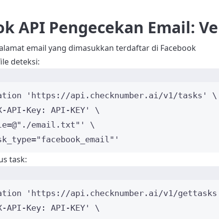
k API Pengecekan Email: Ver
alamat email yang dimasukkan terdaftar di Facebook
le deteksi:
ation
'
https://api.checknumber.ai/v1/tasks
'
\
X-API-Key: API-KEY
'
\
le=@"./email.txt"
'
\
sk_type="facebook_email"
'
us task:
ation
'
https://api.checknumber.ai/v1/gettasks
X-API-Key: API-KEY
'
\