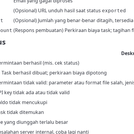
Email yang gagal diproses
(Opsional) URL unduh hasil saat status
exported
(Opsional) Jumlah yang benar-benar ditagih, tersedia 
nt
(Respons pembuatan) Perkiraan biaya task; tagihan fin
mount
us
Deskr
ermintaan berhasil (mis. cek status)
, Task berhasil dibuat; perkiraan biaya dipotong
ermintaan tidak valid: parameter atau format file salah, je
PI key tidak ada atau tidak valid
Saldo tidak mencukupi
Task tidak ditemukan
ile yang diunggah terlalu besar
esalahan server internal, coba lagi nanti