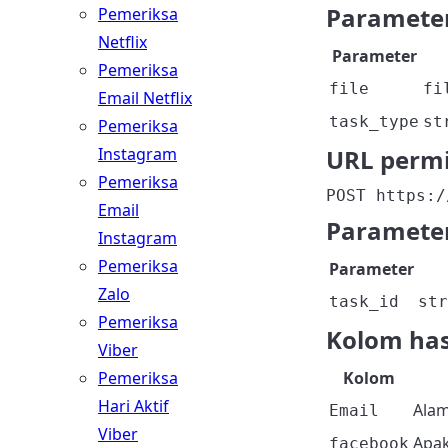
Parameter
Pemeriksa
Netflix
Parameter
Pemeriksa
file
fi
Email Netflix
task_type
st
Pemeriksa
Instagram
URL permi
Pemeriksa
POST https:/
Email
Parameter
Instagram
Pemeriksa
Parameter
Zalo
task_id
str
Pemeriksa
Kolom has
Viber
Pemeriksa
Kolom
Hari Aktif
Alam
Email
Viber
Apak
facebook