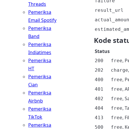
failure
Threads
result_url
Pemeriksa
Email Spotify
actual_amou
Pemeriksa
estimated_a
Band
Kode stat
Pemeriksa
Status
Indiatimes
Pemeriksa
, P
200
free
HT
202
charge
Pemeriksa
, P
400
free
Cian
, A
401
free
Pemeriksa
, 
402
free
Airbnb
, 
404
free
Pemeriksa
TikTok
, F
413
free
Pemeriksa
, K
500
free