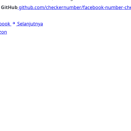
 GitHub
github.com/checkernumber/facebook-number-che
ebook
Selanjutnya
zon