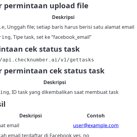
 permintaan upload file
Deskripsi
, Unggah file; setiap baris harus berisi satu alamat email
le
, Tipe task, set ke “facebook_email”
ring
ntaan cek status task
/api.checknumber.ai/v1/gettasks
 permintaan cek status task
Deskripsi
, ID task yang dikembalikan saat membuat task
ing
il
Deskripsi
Contoh
at email
user@example.com
ah email terdaftar di Facebook
yes, no