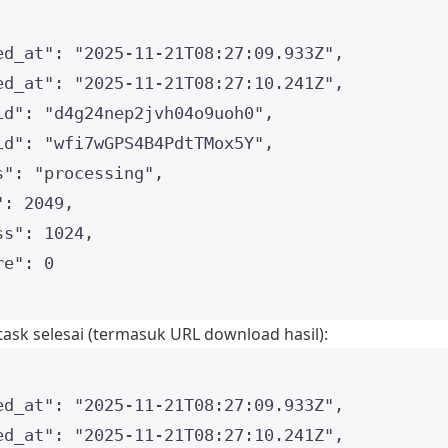
ed_at"
: 
"
2025-11-21T08:27:09.933Z
"
,
ed_at"
: 
"
2025-11-21T08:27:10.241Z
"
,
id"
: 
"
d4g24nep2jvh04o9uoh0
"
,
id"
: 
"
wfi7wGPS4B4PdtTMox5Y
"
,
s"
: 
"
processing
"
,
"
: 
2049
,
ss"
: 
1024
,
re"
: 
0
task selesai (termasuk URL download hasil):
ed_at"
: 
"
2025-11-21T08:27:09.933Z
"
,
ed_at"
: 
"
2025-11-21T08:27:10.241Z
"
,