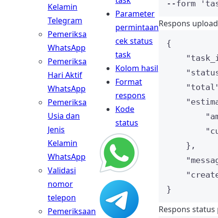
task
--form 
'
ta
Kelamin
Parameter
Telegram
Respons upload f
permintaan
Pemeriksa
cek status
{
WhatsApp
task
"task_
Pemeriksa
Kolom hasil
"statu
Hari Aktif
Format
"total
WhatsApp
respons
Pemeriksa
"estim
Kode
Usia dan
"a
status
Jenis
"c
Kelamin
},
WhatsApp
"messa
Validasi
"creat
nomor
}
telepon
Respons status
Pemeriksaan