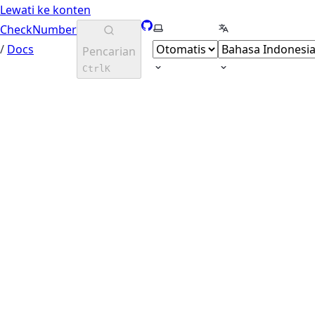
Lewati ke konten
GitHub
Pilih tema
Pilih Bahasa
CheckNumber
/
Docs
Pencarian
Ctrl
K