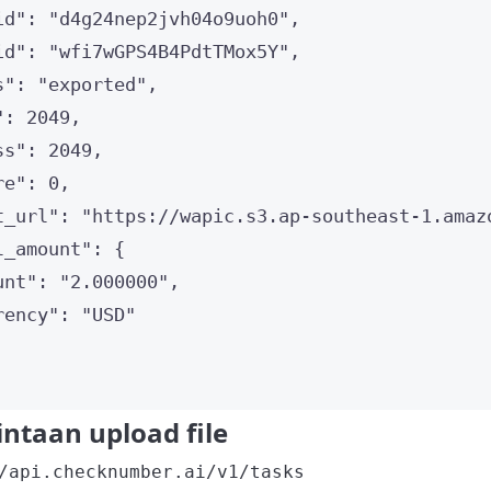
id"
: 
"
d4g24nep2jvh04o9uoh0
"
,
id"
: 
"
wfi7wGPS4B4PdtTMox5Y
"
,
s"
: 
"
exported
"
,
"
: 
2049
,
ss"
: 
2049
,
re"
: 
0
,
t_url"
: 
"
https://wapic.s3.ap-southeast-1.amaz
l_amount"
: {
unt"
: 
"
2.000000
"
,
rency"
: 
"
USD
"
ntaan upload file
/api.checknumber.ai/v1/tasks