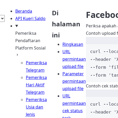
Beranda
Di
Faceboo
API Kueri Saldo
halaman
Periksa apakah 
Pemeriksa
Contoh upload fi
ini
Pendaftaran
Ringkasan
Platform Sosial
URL
curl
--loc
permintaan
--header 
'
Pemeriksa
upload file
--form 
'
fi
Telegram
Parameter
--form 
'
ta
Pemeriksa
permintaan
Hari Aktif
Contoh cek stat
upload file
Telegram
URL
Pemeriksa
permintaan
curl
--loc
Usia dan
cek status
--header 
'
Jenis