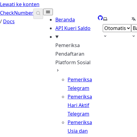
Lewati ke konten
CheckNumber
GitHub
Pilih tema
Pi
Beranda
/
Docs
API Kueri Saldo
Pemeriksa
Pendaftaran
Platform Sosial
Pemeriksa
Telegram
Pemeriksa
Hari Aktif
Telegram
Pemeriksa
Usia dan