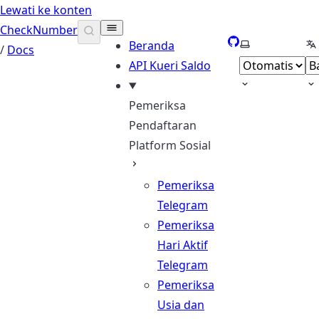
Lewati ke konten
CheckNumber
GitHub
Pilih tema
Pi
Beranda
/
Docs
API Kueri Saldo
Pemeriksa
Pendaftaran
Platform Sosial
Pemeriksa
Telegram
Pemeriksa
Hari Aktif
Telegram
Pemeriksa
Usia dan