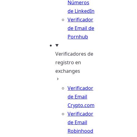
Números
de LinkedIn
Verificador
de Email de
Pornhub
Verificadores de
registro en
exchanges
Verificador
de Email
Crypto.com
Verificador
de Email
Robinhood