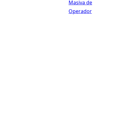
Masiva de
Operador