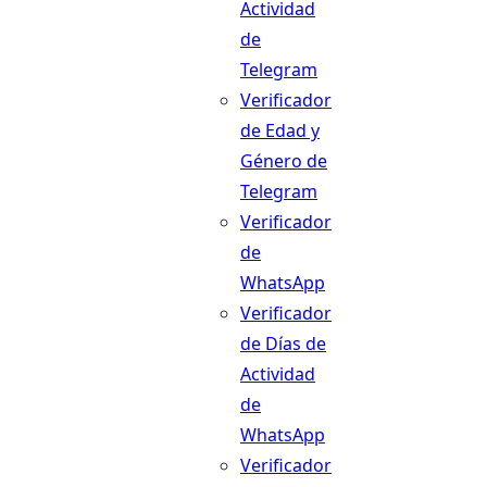
Actividad
de
Telegram
Verificador
de Edad y
Género de
Telegram
Verificador
de
WhatsApp
Verificador
de Días de
Actividad
de
WhatsApp
Verificador