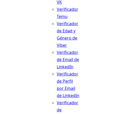
VK
Verificador
Temu
Verificador
de Edad y
Género de
Viber
Verificador
de Email de
LinkedIn
Verificador
de Perfil
por Email
de LinkedIn
Verificador
de