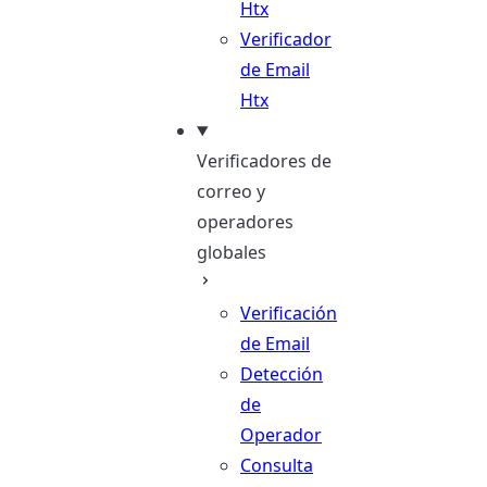
Htx
Verificador
de Email
Htx
Verificadores de
correo y
operadores
globales
Verificación
de Email
Detección
de
Operador
Consulta