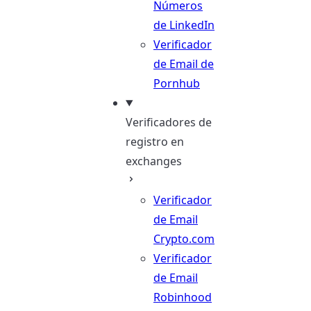
Números
de LinkedIn
Verificador
de Email de
Pornhub
Verificadores de
registro en
exchanges
Verificador
de Email
Crypto.com
Verificador
de Email
Robinhood