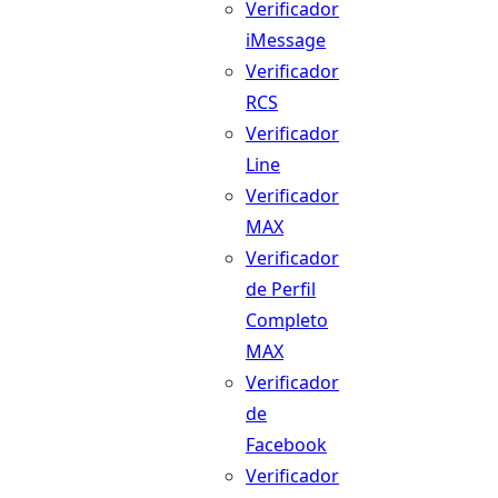
Verificador
iMessage
Verificador
RCS
Verificador
Line
Verificador
MAX
Verificador
de Perfil
Completo
MAX
Verificador
de
Facebook
Verificador