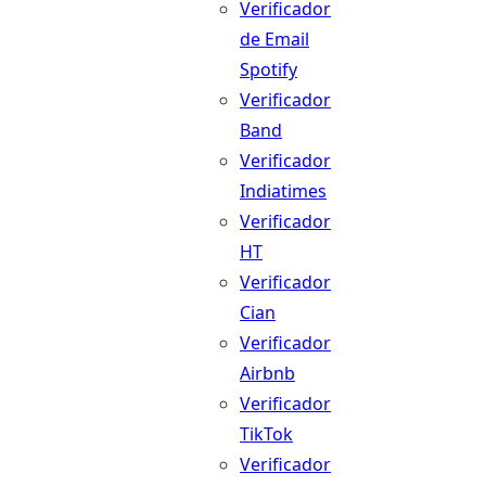
Verificador
de Email
Spotify
Verificador
Band
Verificador
Indiatimes
Verificador
HT
Verificador
Cian
Verificador
Airbnb
Verificador
TikTok
Verificador