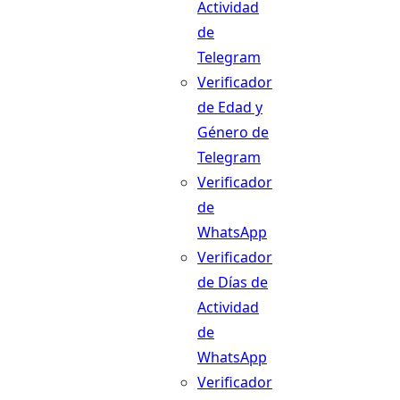
Actividad
de
Telegram
Verificador
de Edad y
Género de
Telegram
Verificador
de
WhatsApp
Verificador
de Días de
Actividad
de
WhatsApp
Verificador