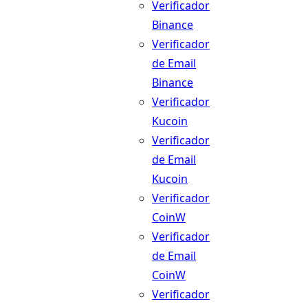
Verificador
Binance
Verificador
de Email
Binance
Verificador
Kucoin
Verificador
de Email
Kucoin
Verificador
CoinW
Verificador
de Email
CoinW
Verificador