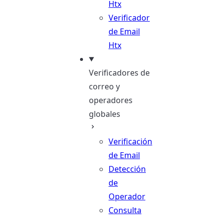
Htx
Verificador
de Email
Htx
Verificadores de
correo y
operadores
globales
Verificación
de Email
Detección
de
Operador
Consulta