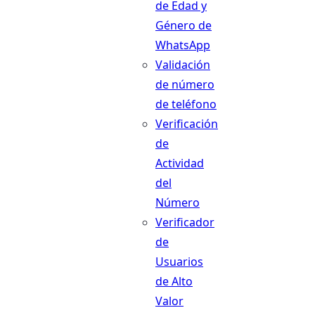
de Edad y
Género de
WhatsApp
Validación
de número
de teléfono
Verificación
de
Actividad
del
Número
Verificador
de
Usuarios
de Alto
Valor