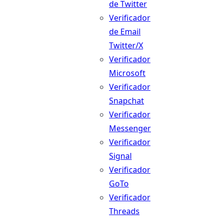
de Twitter
Verificador
de Email
Twitter/X
Verificador
Microsoft
Verificador
Snapchat
Verificador
Messenger
Verificador
Signal
Verificador
GoTo
Verificador
Threads