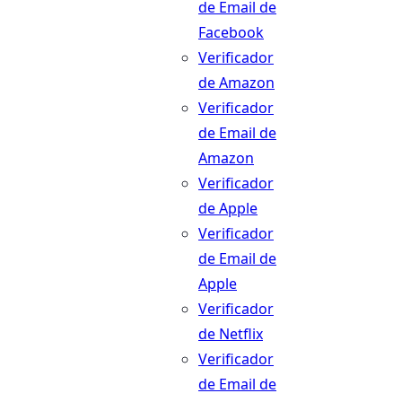
de Email de
Facebook
Verificador
de Amazon
Verificador
de Email de
Amazon
Verificador
de Apple
Verificador
de Email de
Apple
Verificador
de Netflix
Verificador
de Email de