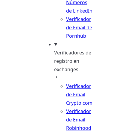
Números
de LinkedIn
Verificador
de Email de
Pornhub
Verificadores de
registro en
exchanges
Verificador
de Email
Crypto.com
Verificador
de Email
Robinhood