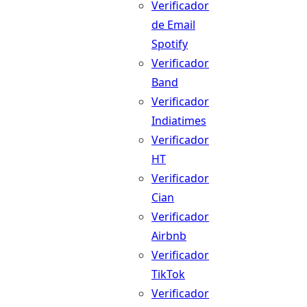
Verificador
de Email
Spotify
Verificador
Band
Verificador
Indiatimes
Verificador
HT
Verificador
Cian
Verificador
Airbnb
Verificador
TikTok
Verificador