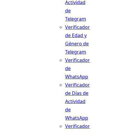
Actividad
de
Telegram
Verificador
de Edad y
Género de
Telegram
Verificador
de
WhatsApp
Verificador
de Días de
Actividad
de
WhatsApp
Verificador