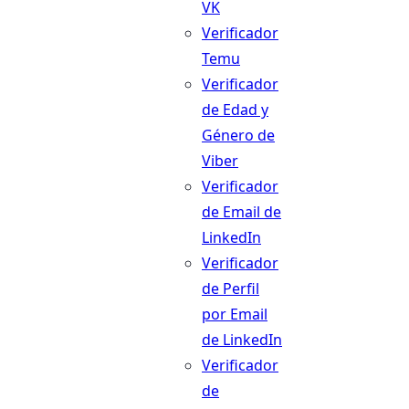
VK
Verificador
Temu
Verificador
de Edad y
Género de
Viber
Verificador
de Email de
LinkedIn
Verificador
de Perfil
por Email
de LinkedIn
Verificador
de