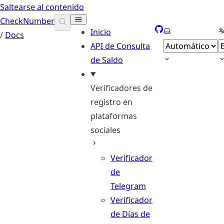
Saltearse al contenido
CheckNumber
GitHub
Seleccionar tem
S
Inicio
/
Docs
API de Consulta
de Saldo
Verificadores de
registro en
plataformas
sociales
Verificador
de
Telegram
Verificador
de Días de