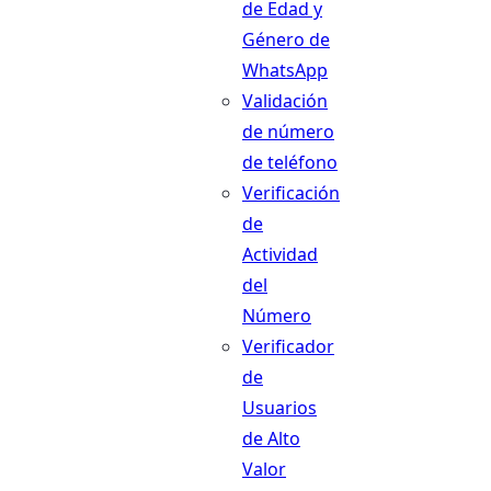
de Edad y
Género de
WhatsApp
Validación
de número
de teléfono
Verificación
de
Actividad
del
Número
Verificador
de
Usuarios
de Alto
Valor