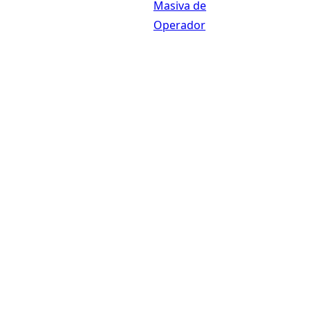
Masiva de
Operador