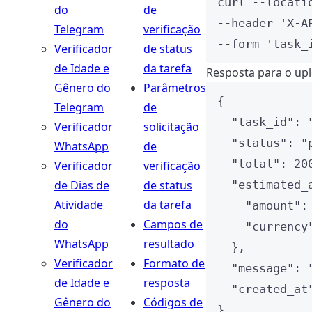
curl
--locati
do
de
--header 
'
X-A
Telegram
verificação
--form 
'
task_
Verificador
de status
de Idade e
da tarefa
Resposta para o up
Gênero do
Parâmetros
{
Telegram
de
"task_id"
: 
Verificador
solicitação
"status"
: 
"
WhatsApp
de
"total"
: 
20
Verificador
verificação
de Dias de
de status
"estimated_
Atividade
da tarefa
"amount"
:
do
Campos de
"currency
WhatsApp
resultado
},
Verificador
Formato de
"message"
: 
de Idade e
resposta
"created_at
Gênero do
Códigos de
}