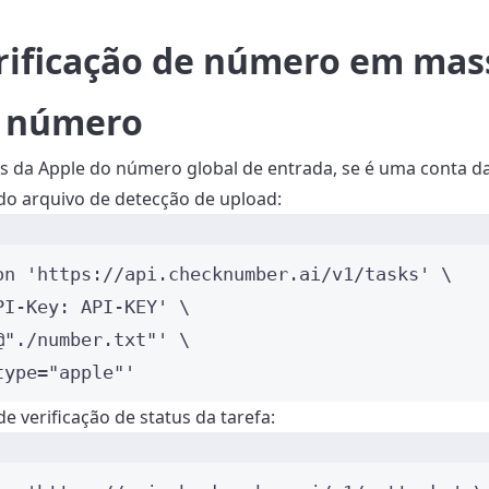
rificação de número em mass
e número
es da Apple do número global de entrada, se é uma conta d
do arquivo de detecção de upload:
Terminal
on
'
https://api.checknumber.ai/v1/tasks
'
\
PI-Key: API-KEY
'
\
@"./number.txt"
'
\
type="apple"
'
e verificação de status da tarefa:
Terminal