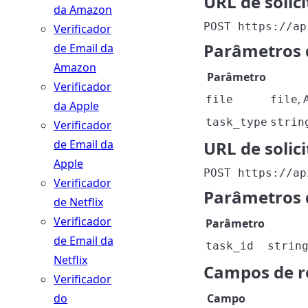
URL de solic
da Amazon
POST https://ap
Verificador
Parâmetros d
de Email da
Amazon
Parâmetro
Verificador
,
file
file
da Apple
task_type
strin
Verificador
de Email da
URL de solic
Apple
POST https://ap
Verificador
Parâmetros d
de Netflix
Verificador
Parâmetro
de Email da
task_id
strin
Netflix
Campos de r
Verificador
do
Campo