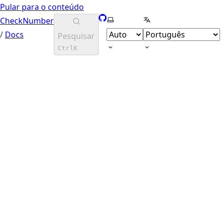
Pular para o conteúdo
GitHub
Selecionar tema
Selecionar língua
CheckNumber
/
Docs
Pesquisar
Ctrl
K