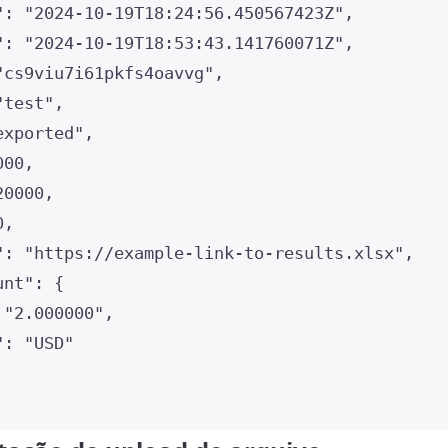
"
: 
"
2024-10-19T18:24:56.450567423Z
"
,
"
: 
"
2024-10-19T18:53:43.141760071Z
"
,
"
cs9viu7i61pkfs4oavvg
"
,
"
test
"
,
exported
"
,
000
,
20000
,
0
,
"
: 
"
https://example-link-to-results.xlsx
"
,
unt"
: {
 
"
2.000000
"
,
"
: 
"
USD
"