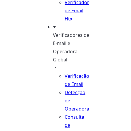
Verificador
de Email
Htx
Verificadores de
E-mail e
Operadora
Global
Verificação
de Email
Detecção
de
Operadora
Consulta
de