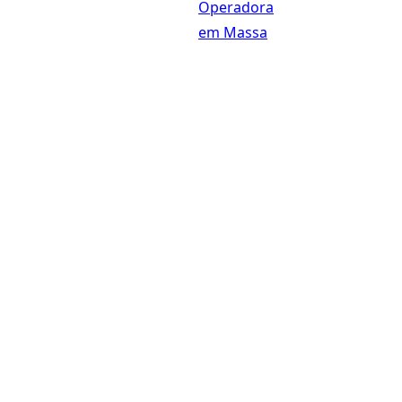
Operadora
em Massa